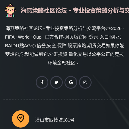
海燕策略社区论坛 - 专业投资策略分析与交流平台👉2026 ·
FIFA · World · Cup · 官方合作-网页版官网·登录·入口·网址：
BAIDU點AG👈信誉,安全,保障,股票策略,期货交易如果你能
梦想它,你就能做到它.外汇投资,量化交易以公平公正的竞技
环境金融社区.。
潜山市匹搂坡181号