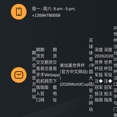
周一 - 周六: 8 am - 5 pm,
+13594780059
2
买
球
期
期
期
深度
深度
期
体
货
货
货
2026
2026
货
育
2
交
交
期货
交
世界
世界
交
美加墨世界杯
(中
易
易
交易
易
杯冠
杯冠
易
(官方中文网站)
国
手
手
Web
app
军投
军投
官
|
大
机
机
网页
下
注◆
注◆
方
|2026WorldCup
陆)
版
版
版
载
冠军
冠军
网
官
入
官
地
投注
投注
站
方
口
网
址
指南
指南
网
站