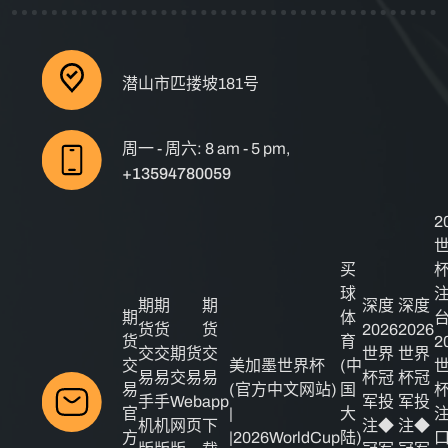
潜山市匹搂坡181号
周一 - 周六: 8 am - 5 pm,
+13594780059
2
买
球
期
期
期
深度
深度
期
体
货
货
货
2026
2026
货
育
2
交
交
期货
交
世界
世界
交
美加墨世界杯
(中
易
易
交易
易
杯冠
杯冠
易
(官方中文网站)
国
手
手
Web
app
军投
军投
官
|
大
机
机
网页
下
注◆
注◆
方
|2026WorldCup
陆)