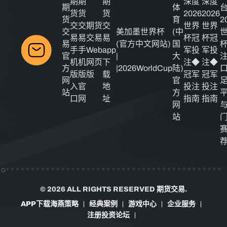
期
期
期
深度
深度
期
体
货
货
货
2026
2026
货
育
2
交
交
期货
交
世界
世界
交
美加墨世界杯
(中
易
易
交易
易
杯冠
杯冠
易
(官方中文网站)
国
手
手
Web
app
军投
军投
官
|
大
机
机
网页
下
注◆
注◆
方
|2026WorldCup
陆)
版
版
版
载
冠军
冠军
网
官
入
官
地
投注
投注
站
方
口
网
址
指南
指南
网
站
© 2026 ALL RIGHTS RESERVED
期货交易
.
APP下载海燕策略
经典案例
游戏中心
企业服务
注册投资论坛