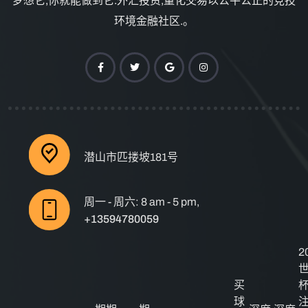
梦想它,你就能做到它.外汇投资,量化交易以公平公正的竞技
环境金融社区.。
潜山市匹搂坡181号
周一 - 周六: 8 am - 5 pm,
+13594780059
2
买
球