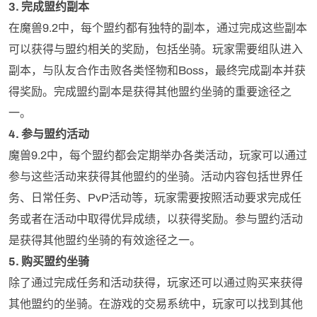
3. 完成盟约副本
在魔兽9.2中，每个盟约都有独特的副本，通过完成这些副本
可以获得与盟约相关的奖励，包括坐骑。玩家需要组队进入
副本，与队友合作击败各类怪物和Boss，最终完成副本并获
得奖励。完成盟约副本是获得其他盟约坐骑的重要途径之
一。
4. 参与盟约活动
魔兽9.2中，每个盟约都会定期举办各类活动，玩家可以通过
参与这些活动来获得其他盟约的坐骑。活动内容包括世界任
务、日常任务、PvP活动等，玩家需要按照活动要求完成任
务或者在活动中取得优异成绩，以获得奖励。参与盟约活动
是获得其他盟约坐骑的有效途径之一。
5. 购买盟约坐骑
除了通过完成任务和活动获得，玩家还可以通过购买来获得
其他盟约的坐骑。在游戏的交易系统中，玩家可以找到其他