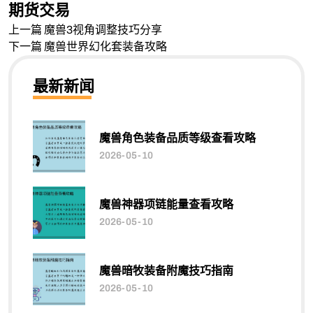
期货交易
上一篇
魔兽3视角调整技巧分享
下一篇
魔兽世界幻化套装备攻略
最新新闻
魔兽角色装备品质等级查看攻略
2026-05-10
魔兽神器项链能量查看攻略
2026-05-10
魔兽暗牧装备附魔技巧指南
2026-05-10