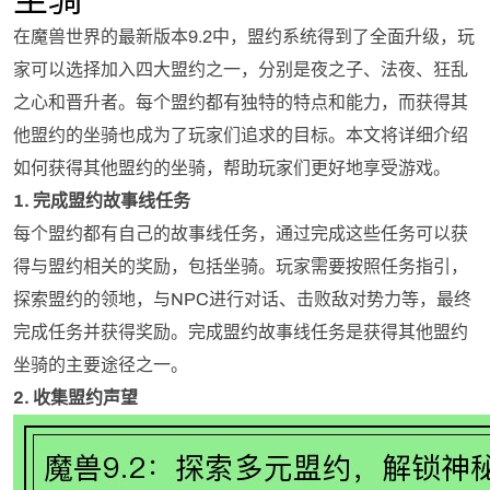
在魔兽世界的最新版本9.2中，盟约系统得到了全面升级，玩
家可以选择加入四大盟约之一，分别是夜之子、法夜、狂乱
之心和晋升者。每个盟约都有独特的特点和能力，而获得其
他盟约的坐骑也成为了玩家们追求的目标。本文将详细介绍
如何获得其他盟约的坐骑，帮助玩家们更好地享受游戏。
1. 完成盟约故事线任务
每个盟约都有自己的故事线任务，通过完成这些任务可以获
得与盟约相关的奖励，包括坐骑。玩家需要按照任务指引，
探索盟约的领地，与NPC进行对话、击败敌对势力等，最终
完成任务并获得奖励。完成盟约故事线任务是获得其他盟约
坐骑的主要途径之一。
2. 收集盟约声望