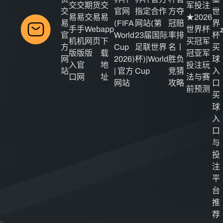
交
交
期货
交
军投注
交
官网
指定合作
方夺
世
易
易
交易
易
★2026
易
(FIFA
网站(第
冠赔
界
手
手
Web
app
世界杯
官
World
23届国际
率排
杯
机
机
网页
下
买冠军
方
Cup
足联世界
名丨
买
版
版
版
载
冠亚军
网
2026)
杯)|World
胜负
球
入
官
地
投注玩
站
| 官方
Cup
竞猜
入
口
网
址
法与赛
网站
攻略
口
前预测
买
球
入
口
与
投
注
平
台
推
荐