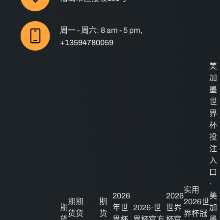
周一 - 周六: 8 am - 5 pm,
+13594780059
美
加
墨
世
界
杯
投
注
入
口
·
实用
2026
2026
美
期
期
期
2026世
期
年世
2026·世
世界
加
货
货
货
界杯冠
货
界杯
界杯官方
杯官
墨