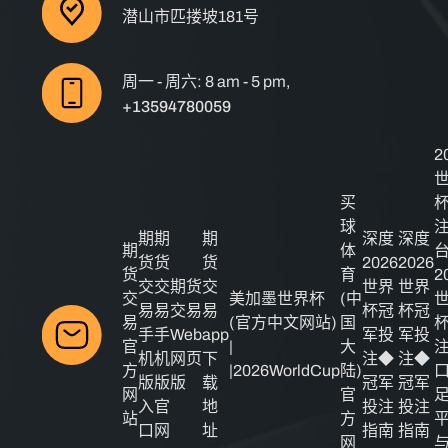
潜山市匹搂坡181号
周一 - 周六: 8 am - 5 pm,
+13594780059
2
买
球
期
期
期
深度
深度
期
体
货
货
货
2026
2026
货
育
2
交
交
期货
交
世界
世界
交
美加墨世界杯
(中
易
易
交易
易
杯冠
杯冠
易
(官方中文网站)
国
手
手
Web
app
军投
军投
官
|
大
机
机
网页
下
注◆
注◆
方
|2026WorldCup
陆)
版
版
版
载
冠军
冠军
网
官
入
官
地
投注
投注
站
方
口
网
址
指南
指南
网