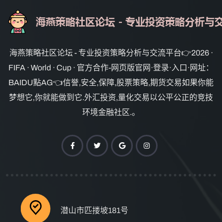
海燕策略社区论坛 - 专业投资策略分析与交流平台👉2026 ·
FIFA · World · Cup · 官方合作-网页版官网·登录·入口·网址：
BAIDU點AG👈信誉,安全,保障,股票策略,期货交易如果你能
梦想它,你就能做到它.外汇投资,量化交易以公平公正的竞技
环境金融社区.。
潜山市匹搂坡181号