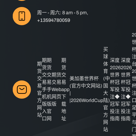
周一 - 周六: 8 am - 5 pm,
+13594780059
2
买
球
期
期
期
深度
深度
期
体
货
货
货
2026
2026
货
育
2
交
交
期货
交
世界
世界
交
美加墨世界杯
(中
易
易
交易
易
杯冠
杯冠
易
(官方中文网站)
国
手
手
Web
app
军投
军投
官
|
大
机
机
网页
下
注◆
注◆
方
|2026WorldCup
陆)
版
版
版
载
冠军
冠军
网
官
入
官
地
投注
投注
站
方
口
网
址
指南
指南
网
站