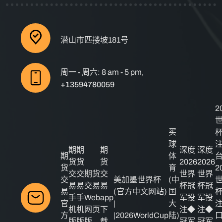
潜山市匹搂坡181号
周一 - 周六: 8 am - 5 pm,
+13594780059
2
买
球
期
期
期
深度
深度
期
体
货
货
货
2026
2026
货
育
2
交
交
期货
交
世界
世界
交
美加墨世界杯
(中
易
易
交易
易
杯冠
杯冠
易
(官方中文网站)
国
手
手
Web
app
军投
军投
官
|
大
机
机
网页
下
注◆
注◆
方
|2026WorldCup
陆)
版
版
版
载
冠军
冠军