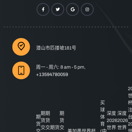
潜山市匹搂坡181号
周一 - 周六: 8 am - 5 pm,
+13594780059
2
买
球
期
期
期
深度
深度
期
体
货
货
货
2026
2026
货
育
2
交
交
期货
交
世界
世界
交
美加墨世界杯
(中