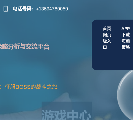
电话号码:
+13594780059
首页
APP
网页
下载
版入
海燕
口
策略
：征服BOSS的战斗之旅