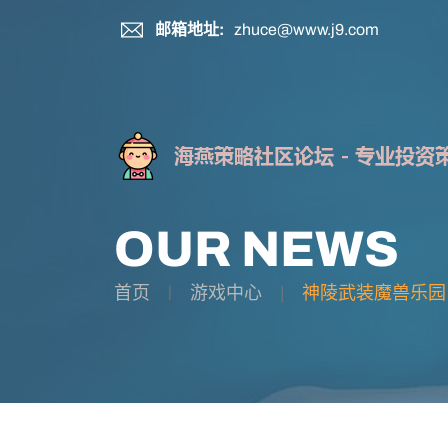
邮箱地址:
zhuce@www.j9.com
OUR NEWS
首页
游戏中心
神陵武装魔兽乐园