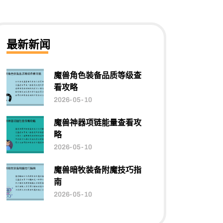
最新新闻
魔兽角色装备品质等级查
看攻略
2026-05-10
魔兽神器项链能量查看攻
略
2026-05-10
魔兽暗牧装备附魔技巧指
南
2026-05-10