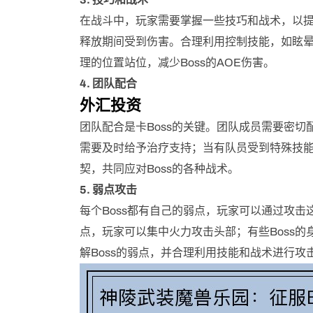
在战斗中，玩家需要掌握一些技巧和战术，以提
释放期间受到伤害。合理利用控制技能，如眩晕
理的位置站位，减少Boss的AOE伤害。
4. 团队配合
外汇投资
团队配合是卡Boss的关键。团队成员需要密切
需要及时给予治疗支持；当有队员受到特殊技
契，共同应对Boss的各种战术。
5. 弱点攻击
每个Boss都有自己的弱点，玩家可以通过攻击这
点，玩家可以集中火力攻击头部；有些Boss
解Boss的弱点，并合理利用技能和战术进行攻