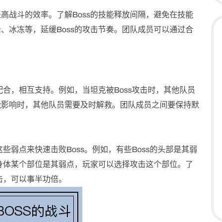
高战斗的效率。了解Boss的技能释放间隔，避免在技能
、冰冻等，延缓Boss的攻击节奏。团队成员可以通过合
配合，相互支持。例如，当坦克被Boss攻击时，其他队员
能影响时，其他队员需要及时解救。团队成员之间要保持默
些弱点来快速击败Boss。例如，有些Boss的头部是其弱
的身体某个部位是其弱点，玩家可以选择攻击这个部位。了
击，可以事半功倍。