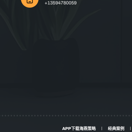
+13594780059
APP下载海燕策略
经典案例