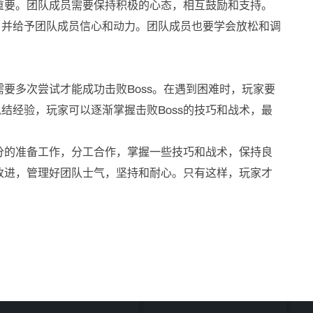
常重要。团队成员需要保持积极的心态，相互鼓励和支持。
，并给予团队成员信心和动力。团队成员也要学会放松和调
需要多次尝试才能成功击败Boss。在遇到困难时，玩家要
结经验，玩家可以逐渐掌握击败Boss的技巧和战术，最
充分的准备工作，分工合作，掌握一些技巧和战术，保持良
和改进，管理好团队士气，坚持和耐心。只有这样，玩家才