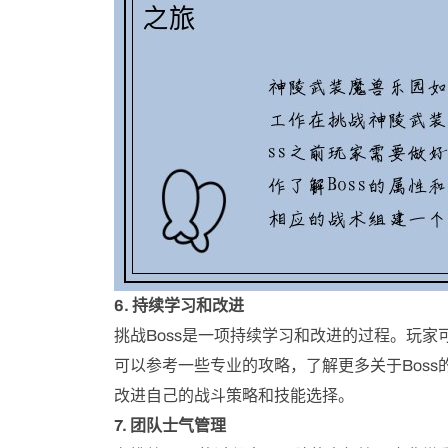
6. 持续学习和改进
挑战Boss是一项持续学习和改进的过程。玩
可以参考一些专业的攻略，了解更多关于Bos
改进自己的战斗策略和技能选择。
7. 团队士气管理