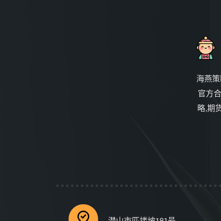
海燕策略
官方合
略,期
潜山市匹搂坡181号